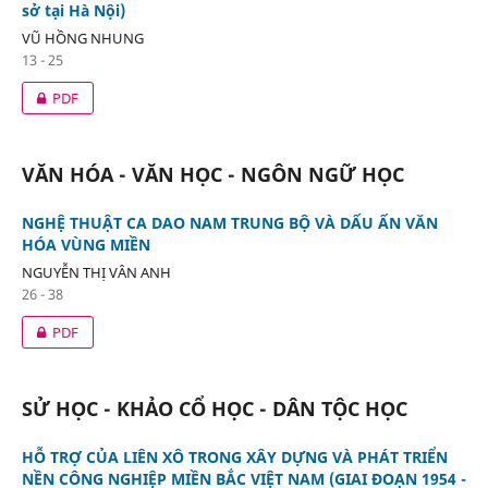
sở tại Hà Nội)
VŨ HỒNG NHUNG
13 - 25
PDF
VĂN HÓA - VĂN HỌC - NGÔN NGỮ HỌC
NGHỆ THUẬT CA DAO NAM TRUNG BỘ VÀ DẤU ẤN VĂN
HÓA VÙNG MIỀN
NGUYỄN THỊ VÂN ANH
26 - 38
PDF
SỬ HỌC - KHẢO CỔ HỌC - DÂN TỘC HỌC
HỖ TRỢ CỦA LIÊN XÔ TRONG XÂY DỰNG VÀ PHÁT TRIỂN
NỀN CÔNG NGHIỆP MIỀN BẮC VIỆT NAM (GIAI ĐOẠN 1954 -