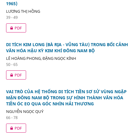
1965)
LƯƠNG THỊ HỒNG
39 - 49
PDF
DI TÍCH KIM LONG (BÀ RỊA - VŨNG TÀU) TRONG BỐI CẢNH
VĂN HÓA HẬU KỲ KIM KHÍ ĐÔNG NAM BỘ
LÊ HOÀNG PHONG, ĐẶNG NGỌC KÍNH
50 - 65
PDF
VAI TRÒ CỦA HỆ THỐNG DI TÍCH TIỀN SƠ SỬ VÙNG NGẬP
MẶN ĐÔNG NAM BỘ TRONG SỰ HÌNH THÀNH VĂN HÓA
TIỀN ÓC EO QUA GÓC NHÌN HẢI THƯƠNG
NGUYỄN NGỌC QUÝ
66 - 78
PDF