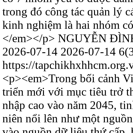
trong đó công tác quản lý c
kinh nghiệm là hai nhóm có
</em></p>
NGUYỄN ĐÌN
2026-07-14
2026-07-14
6(
https://tapchikhxhhcm.org.
<p><em>Trong bối cảnh Việ
triển mới với mục tiêu trở t
nhập cao vào năm 2045, tin
niên nổi lên như một nguồ
vào nguồn dữ liệu thứ cấp, b