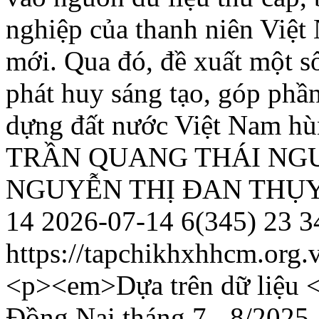
nghiệp của thanh niên Việt
mới. Qua đó, đề xuất một s
phát huy sáng tạo, góp phầ
dựng đất nước Việt Nam h
TRẦN QUANG THÁI
NG
NGUYỄN THỊ ĐAN THỤ
14
2026-07-14
6(345)
23
3
https://tapchikhxhhcm.org.
<p><em>Dựa trên dữ liệu <
Đồng Nai tháng 7 - 8/2025, 