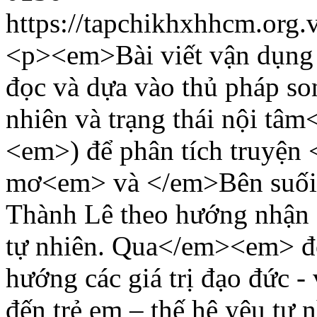
https://tapchikhxhhcm.org.
<p><em>Bài viết vận dụng l
đọc và dựa vào thủ pháp so
nhiên và trạng thái nội t
<em>) để phân tích truyện
mơ<em> và </em>Bên suối, 
Thành Lê theo hướng nhận d
tự nhiên. Qua</em><em> 
hướng các giá trị đạo đức - 
đến trẻ em – thế hệ yêu tự 