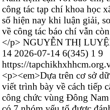
công tác tạp chí khoa học x
số hiện nay khi luận giải, 
về công tác báo chí vẫn cò
</p>
NGUYỄN THỊ LUY
14
2026-07-14
6(345)
1
9
https://tapchikhxhhcm.org.
<p><em>Dựa trên cơ sở dữ l
viết trình bày về cách tiếp 
công chức vùng Đông Nam B
có 7 nhóm yếu tố được đánh