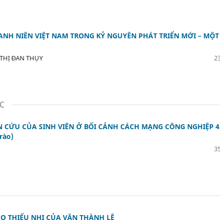
ANH NIÊN VIỆT NAM TRONG KỶ NGUYÊN PHÁT TRIỂN MỚI – MỘT
THỊ ĐAN THỤY
23
ỌC
 CỨU CỦA SINH VIÊN Ở BỐI CẢNH CÁCH MẠNG CÔNG NGHIỆP 4
rào)
35
O THIẾU NHI CỦA VĂN THÀNH LÊ