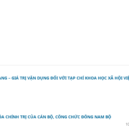
G – GIÁ TRỊ VẬN DỤNG ĐỐI VỚI TẠP CHÍ KHOA HỌC XÃ HỘI VI
HÓA CHÍNH TRỊ CỦA CÁN BỘ, CÔNG CHỨC ĐÔNG NAM BỘ
10