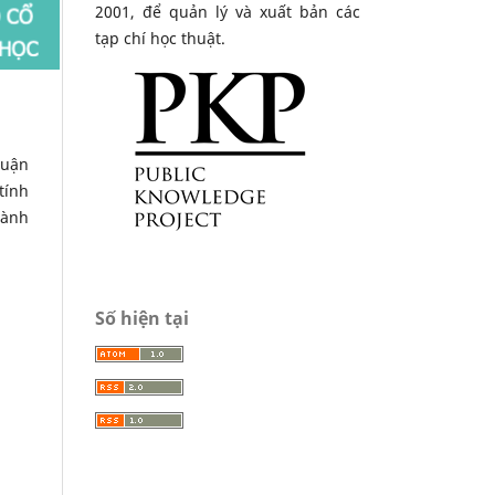
2001, để quản lý và xuất bản các
tạp chí học thuật.
luận
tính
hành
Số hiện tại