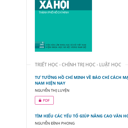
TRIẾT HỌC - CHÍNH TRỊ HỌC - LUẬT HỌC
TƯ TƯỞNG HỒ CHÍ MINH VỀ BÁO CHÍ CÁCH MẠN
NAM HIỆN NAY
NGUYỄN THỊ LUYỆN
PDF
TÌM HIỂU CÁC YẾU TỐ GIÚP NÂNG CAO VĂN 
NGUYỄN ĐÌNH PHONG