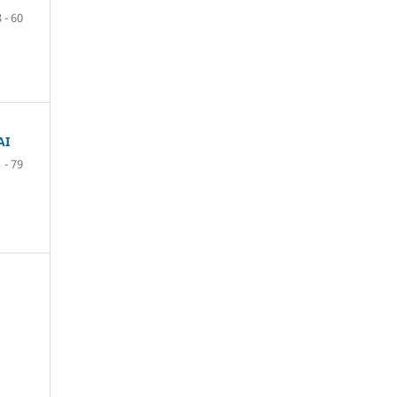
 - 60
AI
 - 79