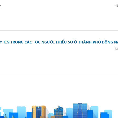
N
48
Y TÍN TRONG CÁC TỘC NGƯỜI THIỂU SỐ Ở THÀNH PHỐ ĐỒNG N
61