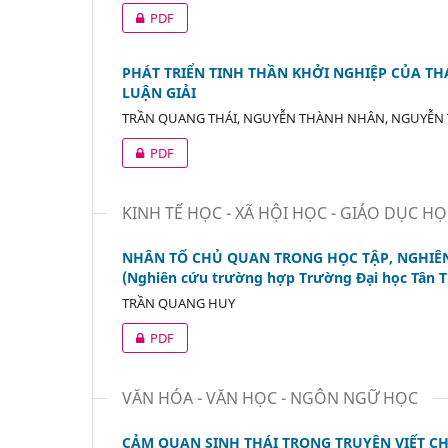
PDF
PHÁT TRIỂN TINH THẦN KHỞI NGHIỆP CỦA TH
LUẬN GIẢI
TRẦN QUANG THÁI, NGUYỄN THÀNH NHÂN, NGUYỄN 
PDF
KINH TẾ HỌC - XÃ HỘI HỌC - GIÁO DỤC H
NHÂN TỐ CHỦ QUAN TRONG HỌC TẬP, NGHIÊN
(Nghiên cứu trường hợp Trường Đại học Tân T
TRẦN QUANG HUY
PDF
VĂN HÓA - VĂN HỌC - NGÔN NGỮ HỌC
CẢM QUAN SINH THÁI TRONG TRUYỆN VIẾT CH