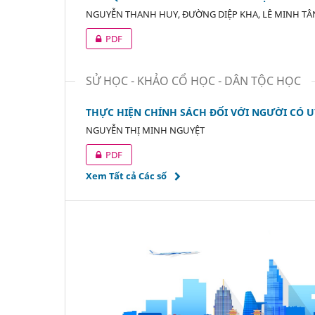
NGUYỄN THANH HUY, ĐƯỜNG DIỆP KHA, LÊ MINH TÂ
PDF
SỬ HỌC - KHẢO CỔ HỌC - DÂN TỘC HỌC
THỰC HIỆN CHÍNH SÁCH ĐỐI VỚI NGƯỜI CÓ U
NGUYỄN THỊ MINH NGUYỆT
PDF
Xem Tất cả Các số