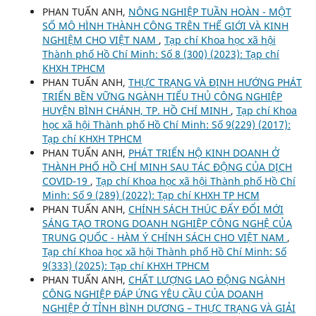
PHAN TUẤN ANH,
NÔNG NGHIỆP TUẦN HOÀN - MỘT
SỐ MÔ HÌNH THÀNH CÔNG TRÊN THẾ GIỚI VÀ KINH
NGHIỆM CHO VIỆT NAM
,
Tạp chí Khoa học xã hội
Thành phố Hồ Chí Minh: Số 8 (300) (2023): Tạp chí
KHXH TPHCM
PHAN TUẤN ANH,
THỰC TRẠNG VÀ ĐỊNH HƯỚNG PHÁT
TRIỂN BỀN VỮNG NGÀNH TIỂU THỦ CÔNG NGHIỆP
HUYỆN BÌNH CHÁNH, TP. HỒ CHÍ MINH
,
Tạp chí Khoa
học xã hội Thành phố Hồ Chí Minh: Số 9(229) (2017):
Tạp chí KHXH TPHCM
PHAN TUẤN ANH,
PHÁT TRIỂN HỘ KINH DOANH Ở
THÀNH PHỐ HỒ CHÍ MINH SAU TÁC ĐỘNG CỦA DỊCH
COVID-19
,
Tạp chí Khoa học xã hội Thành phố Hồ Chí
Minh: Số 9 (289) (2022): Tạp chí KHXH TP HCM
PHAN TUẤN ANH,
CHÍNH SÁCH THÚC ĐẨY ĐỔI MỚI
SÁNG TẠO TRONG DOANH NGHIỆP CÔNG NGHỆ CỦA
TRUNG QUỐC - HÀM Ý CHÍNH SÁCH CHO VIỆT NAM
,
Tạp chí Khoa học xã hội Thành phố Hồ Chí Minh: Số
9(333) (2025): Tạp chí KHXH TPHCM
PHAN TUẤN ANH,
CHẤT LƯỢNG LAO ĐỘNG NGÀNH
CÔNG NGHIỆP ĐÁP ỨNG YÊU CẦU CỦA DOANH
NGHIỆP Ở TỈNH BÌNH DƯƠNG – THỰC TRẠNG VÀ GIẢI