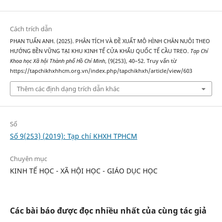
Cách trích dẫn
PHAN TUẤN ANH. (2025). PHÂN TÍCH VÀ ĐỀ XUẤT MÔ HÌNH CHĂN NUÔI THEO
HƯỚNG BỀN VỮNG TẠI KHU KINH TẾ CỬA KHẨU QUỐC TẾ CẦU TREO.
Tạp Chí
Khoa học Xã hội Thành phố Hồ Chí Minh
, (9(253), 40–52. Truy vấn từ
https://tapchikhxhhcm.org.vn/index.php/tapchikhxh/article/view/603
Thêm các định dạng trích dẫn khác
Số
Số 9(253) (2019): Tạp chí KHXH TPHCM
Chuyên mục
KINH TẾ HỌC - XÃ HỘI HỌC - GIÁO DỤC HỌC
Các bài báo được đọc nhiều nhất của cùng tác giả