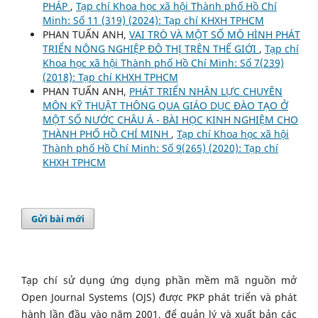
PHÁP
,
Tạp chí Khoa học xã hội Thành phố Hồ Chí
Minh: Số 11 (319) (2024): Tạp chí KHXH TPHCM
PHAN TUẤN ANH,
VAI TRÒ VÀ MỘT SỐ MÔ HÌNH PHÁT
TRIỂN NÔNG NGHIỆP ĐÔ THỊ TRÊN THẾ GIỚI
,
Tạp chí
Khoa học xã hội Thành phố Hồ Chí Minh: Số 7(239)
(2018): Tạp chí KHXH TPHCM
PHAN TUẤN ANH,
PHÁT TRIỂN NHÂN LỰC CHUYÊN
MÔN KỸ THUẬT THÔNG QUA GIÁO DỤC ĐÀO TẠO Ở
MỘT SỐ NƯỚC CHÂU Á - BÀI HỌC KINH NGHIỆM CHO
THÀNH PHỐ HỒ CHÍ MINH
,
Tạp chí Khoa học xã hội
Thành phố Hồ Chí Minh: Số 9(265) (2020): Tạp chí
KHXH TPHCM
Gửi bài mới
Tạp chí sử dụng ứng dụng phần mềm mã nguồn mở
Open Journal Systems (OJS) được PKP phát triển và phát
hành lần đầu vào năm 2001, để quản lý và xuất bản các