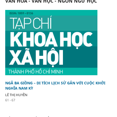
VĂN HÓA - VĂN HỌC - NGÔN NGỮ HỌC
NGÃ BA GIỒNG – DI TÍCH LỊCH SỬ GẮN VỚI CUỘC KHỞI
NGHĨA NAM KỲ
LÊ THỊ HUYỀN
61 - 67