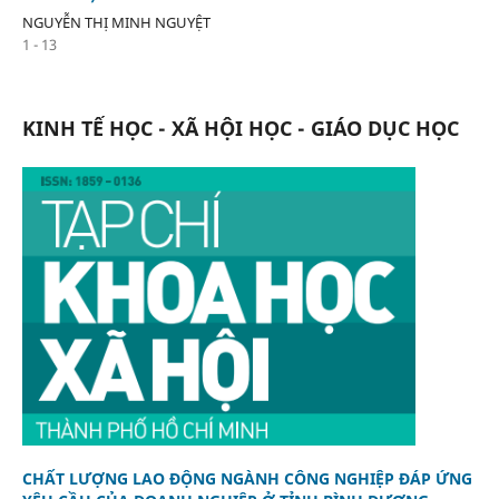
NGUYỄN THỊ MINH NGUYỆT
1 - 13
KINH TẾ HỌC - XÃ HỘI HỌC - GIÁO DỤC HỌC
CHẤT LƯỢNG LAO ĐỘNG NGÀNH CÔNG NGHIỆP ĐÁP ỨNG