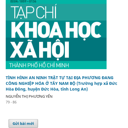
TÌNH HÌNH AN NINH TRẬT TỰ TẠI ĐỊA PHƯƠNG ĐANG
CÔNG NGHIỆP HÓA Ở TÂY NAM BỘ (Trường hợp xã Đức
Hòa Đông, huyện Đức Hòa, tỉnh Long An)
NGUYỄN THỊ PHƯƠNG YẾN
79 - 86
Gửi bài mới