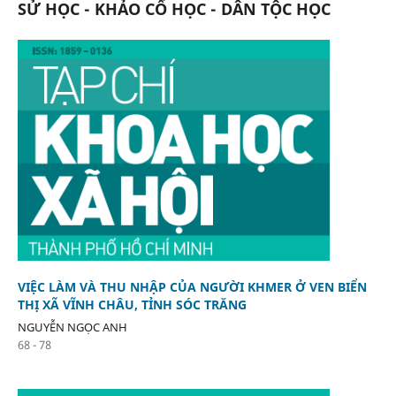
SỬ HỌC - KHẢO CỔ HỌC - DÂN TỘC HỌC
VIỆC LÀM VÀ THU NHẬP CỦA NGƯỜI KHMER Ở VEN BIỂN
THỊ XÃ VĨNH CHÂU, TỈNH SÓC TRĂNG
NGUYỄN NGỌC ANH
68 - 78