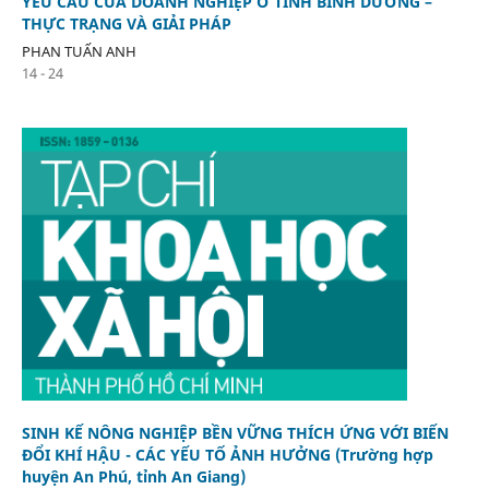
YÊU CẦU CỦA DOANH NGHIỆP Ở TỈNH BÌNH DƯƠNG –
THỰC TRẠNG VÀ GIẢI PHÁP
PHAN TUẤN ANH
14 - 24
SINH KẾ NÔNG NGHIỆP BỀN VỮNG THÍCH ỨNG VỚI BIẾN
ĐỔI KHÍ HẬU - CÁC YẾU TỐ ẢNH HƯỞNG (Trường hợp
huyện An Phú, tỉnh An Giang)