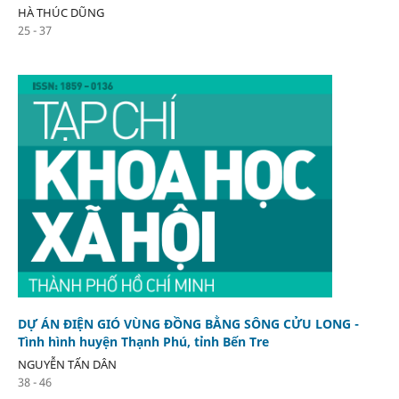
HÀ THÚC DŨNG
25 - 37
DỰ ÁN ĐIỆN GIÓ VÙNG ĐỒNG BẰNG SÔNG CỬU LONG -
Tình hình huyện Thạnh Phú, tỉnh Bến Tre
NGUYỄN TẤN DÂN
38 - 46