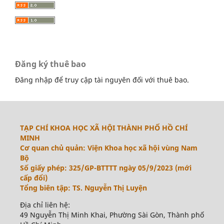
Đăng ký thuê bao
Đăng nhập để truy cập tài nguyên đối với thuê bao.
TẠP CHÍ KHOA HỌC XÃ HỘI THÀNH PHỐ HỒ CHÍ
MINH
Cơ quan chủ quản: Viện Khoa học xã hội vùng Nam
Bộ
Số giấy phép: 325/GP-BTTTT ngày 05/9/2023 (mới
cấp đổi)
Tổng biên tập: TS. Nguyễn Thị Luyện
Địa chỉ liên hệ:
49 Nguyễn Thị Minh Khai, Phường Sài Gòn, Thành phố