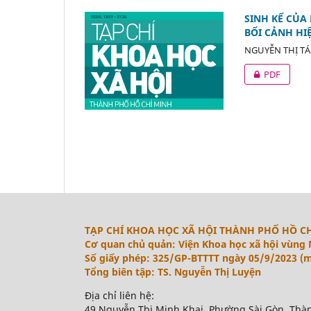
SINH KẾ CỦA
BỐI CẢNH HI
NGUYỄN THỊ T
PDF
TẠP CHÍ KHOA HỌC XÃ HỘI THÀNH PHỐ HỒ C
Cơ quan chủ quản: Viện Khoa học xã hội vùng
Số giấy phép: 325/GP-BTTTT ngày 05/9/2023 (m
Tổng biên tập: TS. Nguyễn Thị Luyện
Địa chỉ liên hệ:
49 Nguyễn Thị Minh Khai, Phường Sài Gòn, Thà