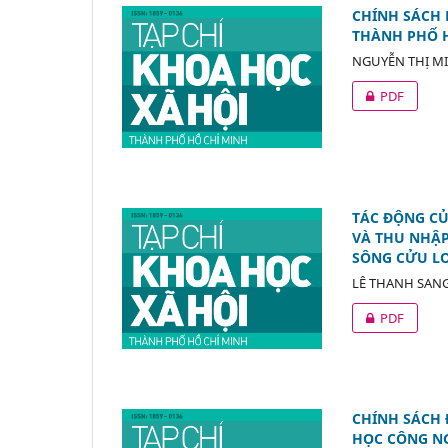
CHÍNH SÁCH 
THÀNH PHỐ 
NGUYỄN THỊ M
PDF
TÁC ĐỘNG CỦ
VÀ THU NHẬ
SÔNG CỬU LON
LÊ THANH SANG
PDF
CHÍNH SÁCH 
HỌC CÔNG NG