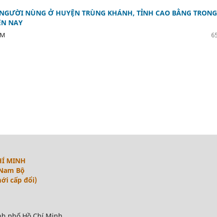
 NGƯỜI NÙNG Ở HUYỆN TRÙNG KHÁNH, TỈNH CAO BẰNG TRONG
ỆN NAY
ÁM
65
HÍ MINH
 Nam Bộ
ới cấp đổi)
nh phố Hồ Chí Minh