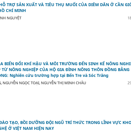
HỖ TRỢ SẢN XUẤT VÀ TIÊU THỤ MUỐI CỦA DIÊM DÂN Ở CẦN GI
HỒ CHÍ MINH
INH NGUYỆT
18
A BIẾN ĐỔI KHÍ HẬU VÀ MÔI TRƯỜNG ĐẾN SINH KẾ NÔNG NGHIÊ
P TỪ NÔNG NGHIỆP CỦA HỘ GIA ĐÌNH NÔNG THÔN ĐỒNG BẰNG
G: Nghiên cứu trường hợp tại Bến Tre và Sóc Trăng
, NGUYỄN NGỌC TOẠI, NGUYỄN THỊ MINH CHÂU
29
ĐÀO TẠO, BỒI DƯỠNG ĐỘI NGŨ TRÍ THỨC TRONG LĨNH VỰC KH
HỆ Ở VIỆT NAM HIỆN NAY