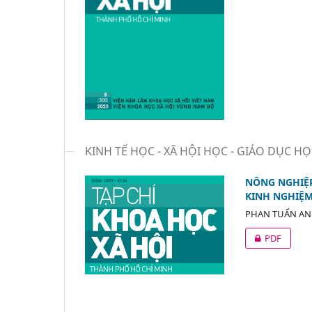
KINH TẾ HỌC - XÃ HỘI HỌC - GIÁO DỤC H
NÔNG NGHIỆP
KINH NGHIỆM
PHAN TUẤN A
PDF