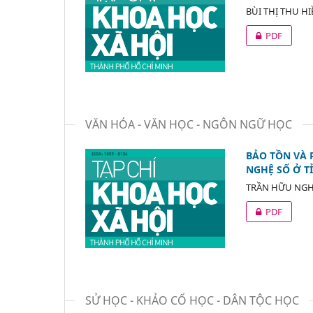
BÙI THỊ THU H
PDF
VĂN HÓA - VĂN HỌC - NGÔN NGỮ HỌC
BẢO TỒN VÀ 
NGHỆ SỐ Ở T
TRẦN HỮU NGH
PDF
SỬ HỌC - KHẢO CỔ HỌC - DÂN TỘC HỌC