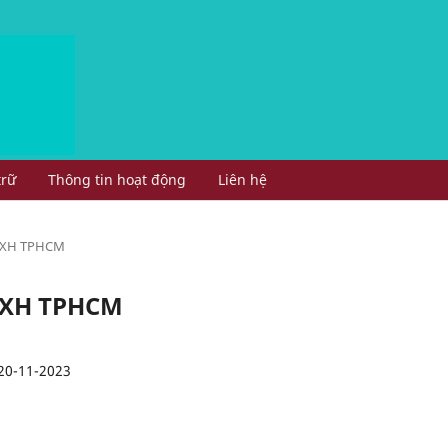
trữ
Thông tin hoạt động
Liên hệ
 KHXH TPHCM
 KHXH TPHCM
20-11-2023