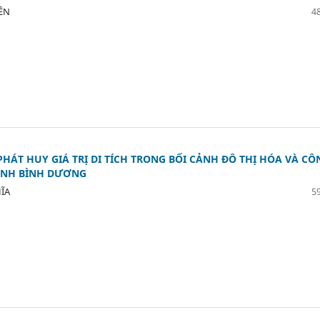
IỀN
48
PHÁT HUY GIÁ TRỊ DI TÍCH TRONG BỐI CẢNH ĐÔ THỊ HÓA VÀ CÔ
ỈNH BÌNH DƯƠNG
ĨA
59