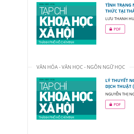
TÌNH TRẠNG 
THỨC TẠI TH
LƯU THANH HƯ
PDF
VĂN HÓA - VĂN HỌC - NGÔN NGỮ HỌC
LÝ THUYẾT N
DỊCH THUẬT (M
NGUYỄN THỊ N
PDF