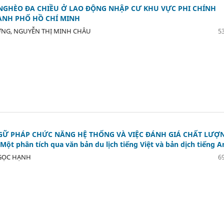
NGHÈO ĐA CHIỀU Ở LAO ĐỘNG NHẬP CƯ KHU VỰC PHI CHÍNH
ÀNH PHỐ HỒ CHÍ MINH
NG, NGUYỄN THỊ MINH CHÂU
53
GỮ PHÁP CHỨC NĂNG HỆ THỐNG VÀ VIỆC ĐÁNH GIÁ CHẤT LƯỢ
ột phân tích qua văn bản du lịch tiếng Việt và bản dịch tiếng A
GỌC HẠNH
69