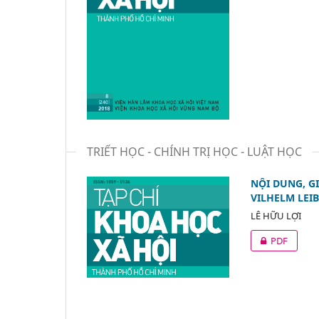
TRIẾT HỌC - CHÍNH TRỊ HỌC - LUẬT HỌC
NỘI DUNG, G
VILHELM LEIB
LÊ HỮU LỢI
PDF