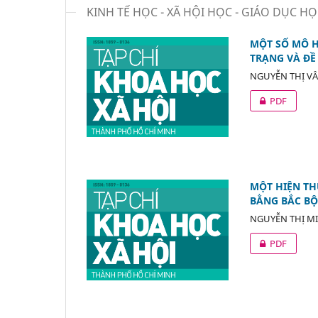
KINH TẾ HỌC - XÃ HỘI HỌC - GIÁO DỤC H
MỘT SỐ MÔ HÌ
TRẠNG VÀ ĐỀ
NGUYỄN THỊ V
PDF
MỘT HIỆN TH
BẰNG BẮC BỘ
NGUYỄN THỊ M
PDF