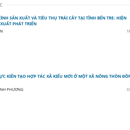
ỌC
NH SẢN XUẤT VÀ TIÊU THỤ TRÁI CÂY TẠI TỈNH BẾN TRE: HIỆN
 XUẤT PHÁT TRIỂN
ÂN
18
ỰC KIẾN TẠO HỢP TÁC XÃ KIỂU MỚI Ở MỘT XÃ NÔNG THÔN ĐỒ
INH PHƯƠNG
33