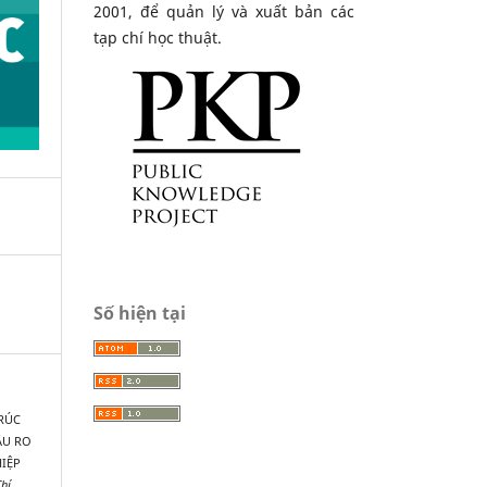
2001, để quản lý và xuất bản các
tạp chí học thuật.
Số hiện tại
TRÚC
ÂU RO
IỆP
hí