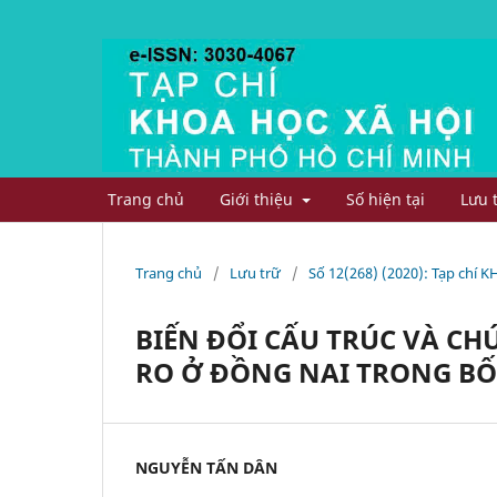
Trang chủ
Giới thiệu
Số hiện tại
Lưu 
Trang chủ
/
Lưu trữ
/
Số 12(268) (2020): Tạp chí
BIẾN ĐỔI CẤU TRÚC VÀ C
RO Ở ĐỒNG NAI TRONG BỐ
NGUYỄN TẤN DÂN