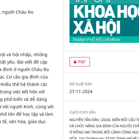
h, người Châu Ro
 hội và hội nhập, những
 yếu. Bài viết đề cập
PDF
ia đình ở người Châu Ro
ai. Cơ cấu gia đình của
Đã Xuất bản
nhiều thế hệ thành các
27-11-2024
trong việc kết hôn với
ng phổ biến và dễ dàng
ư với người Kinh, cùng với
Cách trích dẫn
 phố lớn để học tập và làm
NGUYỄN TẤN DÂN. (2024). BIẾN ĐỔI CẤU 
h tế, văn hóa, giáo dục
VÀ CHỨC NĂNG GIA ĐÌNH CỦA NGƯỜI CH
Ở ĐỒNG NAI TRONG BỐI CẢNH CÔNG NGH
HÓA.
Tạp Chí Khoa học Xã hội Thành phố Hồ C