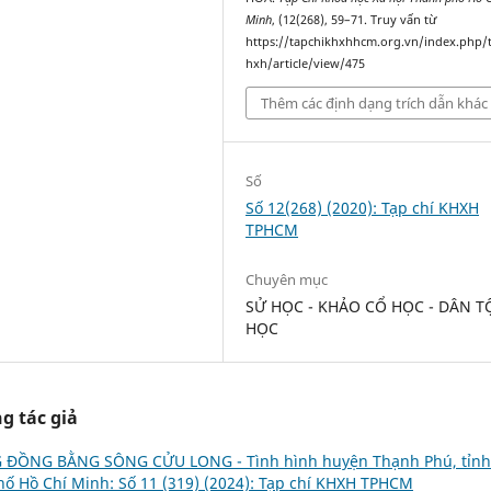
Minh
, (12(268), 59–71. Truy vấn từ
https://tapchikhxhhcm.org.vn/index.php/
hxh/article/view/475
Thêm các định dạng trích dẫn khác
Số
Số 12(268) (2020): Tạp chí KHXH
TPHCM
Chuyên mục
SỬ HỌC - KHẢO CỔ HỌC - DÂN T
HỌC
g tác giả
 ĐỒNG BẰNG SÔNG CỬU LONG - Tình hình huyện Thạnh Phú, tỉnh
hố Hồ Chí Minh: Số 11 (319) (2024): Tạp chí KHXH TPHCM