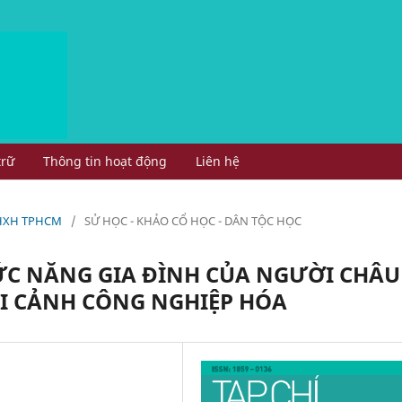
trữ
Thông tin hoạt động
Liên hệ
 KHXH TPHCM
/
SỬ HỌC - KHẢO CỔ HỌC - DÂN TỘC HỌC
HỨC NĂNG GIA ĐÌNH CỦA NGƯỜI CHÂU
I CẢNH CÔNG NGHIỆP HÓA