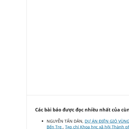
Các bài báo được đọc nhiều nhất của cùn
NGUYỄN TẤN DÂN,
DỰ ÁN ĐIỆN GIÓ VÙNG
Bến Tre
,
Tạp chí Khoa học xã hội Thành p