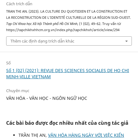
Cách trích dẫn
TRAN THI AN. (2023). LA CULTURE DU QUOTIDIEN ET LA CONSTRUCTION ET
LA RECONSTRUCTION DE L’IDENTITÉ CULTURELLE DE LA RÉGION SUD-OUEST.
Tạp Chí Khoa học Xã hội Thành phố Hồ Chí Minh
, (1 (02), 49–62. Truy vấn từ
https://tapchikhxhhcm.org.vn/index.php/tapchikhxh/article/view/294
Thêm các định dạng trích dẫn khác
Số
Số 1 (02) (2021): REVUE DES SCIENCES SOCIALES DE HO CHI
MINH-VILLE VIETNAM
Chuyên mục
VĂN HÓA - VĂN HỌC - NGÔN NGỮ HỌC
Các bài báo được đọc nhiều nhất của cùng tác giả
TRẦN THỊ AN,
VĂN HÓA HÀNG NGÀY VỚI VIỆC KIẾN