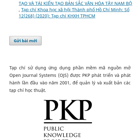
TẠO VÀ TÁI KIẾN TẠO BẢN SẮC VĂN HÓA TÂY NAM BỘ
,
Tạp chí Khoa học xã hội Thành phố Hồ Chí Minh: Số
12(268) (2020): Tạp chí KHXH TPHCM
Gửi bài mới
Tạp chí sử dụng ứng dụng phần mềm mã nguồn mở
Open Journal Systems (OJS) được PKP phát triển và phát
hành lần đầu vào năm 2001, để quản lý và xuất bản các
tạp chí học thuật.