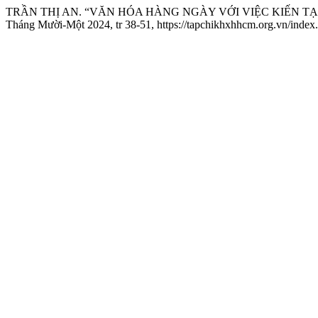
TRẦN THỊ AN. “VĂN HÓA HÀNG NGÀY VỚI VIỆC KIẾN T
Tháng Mười-Một 2024, tr 38-51, https://tapchikhxhhcm.org.vn/index.