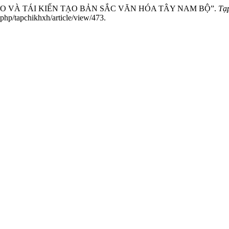
ẠO VÀ TÁI KIẾN TẠO BẢN SẮC VĂN HÓA TÂY NAM BỘ”.
Tạ
php/tapchikhxh/article/view/473.