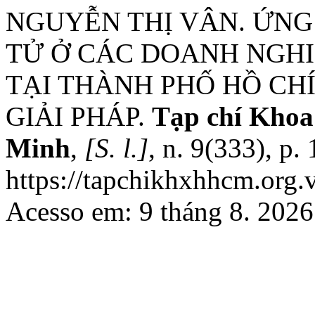
NGUYỄN THỊ VÂN. ỨNG
TỬ Ở CÁC DOANH NGHI
TẠI THÀNH PHỐ HỒ CH
GIẢI PHÁP.
Tạp chí Khoa
Minh
,
[S. l.]
, n. 9(333), p
https://tapchikhxhhcm.org.
Acesso em: 9 tháng 8. 2026