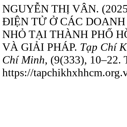
NGUYỄN THỊ VÂN. (202
ĐIỆN TỬ Ở CÁC DOANH
NHỎ TẠI THÀNH PHỐ H
VÀ GIẢI PHÁP.
Tạp Chí K
Chí Minh
, (9(333), 10–22. 
https://tapchikhxhhcm.org.